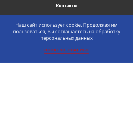
Контакты
КАТАЛОГ
Наш сайт использует cookie. Продолжая им
пользоваться, Вы соглашаетесь на обработку
Мебель для кабинетов и палат
персональных данных
Мебель металлическая на каркасе
ПОНЯТНО, СПАСИБО
Мебель лабораторная
Мебель офисная
© Промо сайт 2026
Адаптация и продвижение —
R52.RU